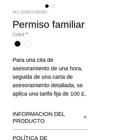
SKU: 364115376135191
Permiso familiar
Color
*
Para una cita de
asesoramiento de una hora,
seguida de una carta de
asesoramiento detallada, se
aplica una tarifa fija de 100 £.
Para preparar y presentar la
solicitud y actuar como
INFORMACION DEL
representantes del cliente, se
PRODUCTO
aplica una tarifa fija de 350 £.
Soy un detalle del producto.
Esto incluye: todas las
POLÍTICA DE