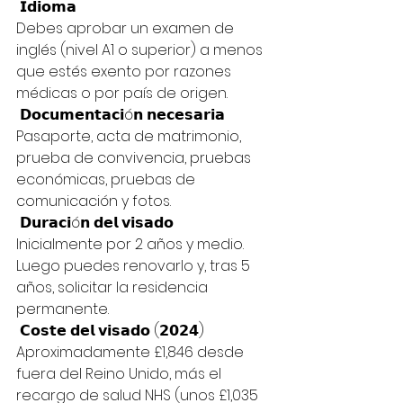
 𝗜𝗱𝗶𝗼𝗺𝗮
Debes aprobar un examen de 
inglés (nivel A1 o superior) a menos 
que estés exento por razones 
médicas o por país de origen.
 𝗗𝗼𝗰𝘂𝗺𝗲𝗻𝘁𝗮𝗰𝗶ó𝗻 𝗻𝗲𝗰𝗲𝘀𝗮𝗿𝗶𝗮
Pasaporte, acta de matrimonio, 
prueba de convivencia, pruebas 
económicas, pruebas de 
comunicación y fotos.
 𝗗𝘂𝗿𝗮𝗰𝗶ó𝗻 𝗱𝗲𝗹 𝘃𝗶𝘀𝗮𝗱𝗼
Inicialmente por 2 años y medio. 
Luego puedes renovarlo y, tras 5 
años, solicitar la residencia 
permanente.
 𝗖𝗼𝘀𝘁𝗲 𝗱𝗲𝗹 𝘃𝗶𝘀𝗮𝗱𝗼 (𝟮𝟬𝟮𝟰)
Aproximadamente £1,846 desde 
fuera del Reino Unido, más el 
recargo de salud NHS (unos £1,035 