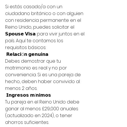
Si estás casado/a con un 
ciudadano británico o con alguien 
con residencia permanente en el 
Reino Unido, puedes solicitar el 
𝗦𝗽𝗼𝘂𝘀𝗲 𝗩𝗶𝘀𝗮 para vivir juntos en el 
país. Aquí te contamos los 
requisitos básicos:
 𝗥𝗲𝗹𝗮𝗰𝗶ó𝗻 𝗴𝗲𝗻𝘂𝗶𝗻𝗮
Debes demostrar que tu 
matrimonio es real y no por 
conveniencia. Si es una pareja de 
hecho, deben haber convivido al 
menos 2 años.
 𝗜𝗻𝗴𝗿𝗲𝘀𝗼𝘀 𝗺í𝗻𝗶𝗺𝗼𝘀
Tu pareja en el Reino Unido debe 
ganar al menos £29,000 anuales 
(actualizado en 2024), o tener 
ahorros suficientes.