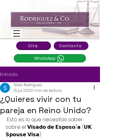
Cita
Contacto
WhatsApp
Entrada
Silvia Rodriguez
13 jul 2025
1 min de lectura
¿Quieres vivir con tu
pareja en Reino Unido?
 Esto es lo que necesitas saber 
sobre el 𝗩𝗶𝘀𝗮𝗱𝗼 𝗱𝗲 𝗘𝘀𝗽𝗼𝘀𝗼/𝗮 (𝗨𝗞 
𝗦𝗽𝗼𝘂𝘀𝗲 𝗩𝗶𝘀𝗮)